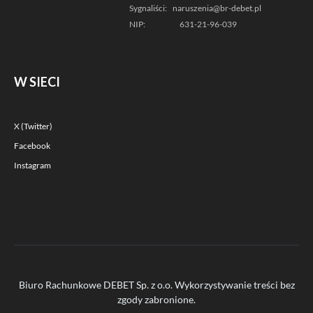
Sygnaliści:
naruszenia@br-debet.pl
NIP:
631-21-96-039
W SIECI
X (Twitter)
Facebook
Instagram
Biuro Rachunkowe DEBET Sp. z o.o. Wykorzystywanie treści bez
zgody zabronione.