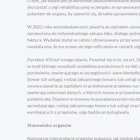
O tym, jak ważne jest prawidłowe udokumentowanie wydatk
skorzystać z ulgi rehabilitacyjnej w związku ze sprawowan
pytaniem do organu, by upewnić się, że takie uprawnienie j
W 2022 roku wnioskodawczyni zawarła ze szpitalem umowę n
uprawniona do indywidualnego zakupu leku, dlatego pośred
faktura. Wydatek został w całości sfinansowany przez wn
uważała ona, że ma prawo do jego odliczenia w ramach ulg
Dyrektor KIS był innego zdania. Powołał się m.in. na art.
w myśl którego wysokość wydatków poniesionych na leki u
poniesienie, zawierającego w szczególności: dane identyfi
(towar lub usługę), rodzaj zakupionego towaru lub usługi 
umowa zawarta ze szpitalem oraz dokonanie przelewu na rze
zawierają natomiast danych, o których mowa w przywołanym
podatniczkę. Dopiero w momencie posiadania przez nią do
sprzedającego, rodzaj zakupionego towaru lub usługi ora
wynikających z przepisów, ulga będzie przysługiwała.
Stanowisko organów
Najnowsze interpretacje organów wskazują, jak istotne dla 