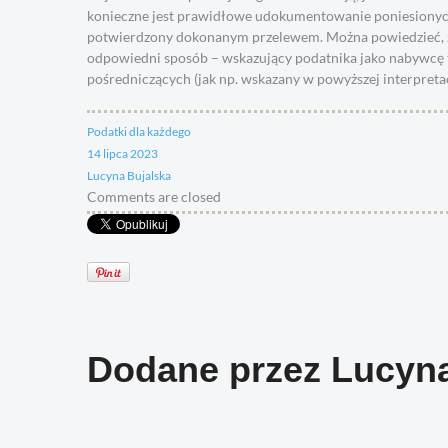
konieczne jest prawidłowe udokumentowanie poniesionych 
potwierdzony dokonanym przelewem. Można powiedzieć, 
odpowiedni sposób – wskazujący podatnika jako nabywcę t
pośredniczących (jak np. wskazany w powyższej interpretac
Podatki dla każdego
14 lipca 2023
Lucyna Bujalska
Comments are closed
Dodane przez
Lucyna