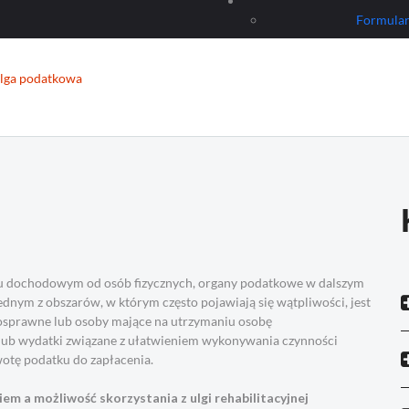
Formular
 ulga podatkowa
ku dochodowym od osób fizycznych, organy podatkowe w dalszym
ednym z obszarów, w którym często pojawiają się wątpliwości, jest
łnosprawne lub osoby mające na utrzymaniu osobę
ę lub wydatki związane z ułatwieniem wykonywania czynności
otę podatku do zapłacenia.
em a możliwość skorzystania z ulgi rehabilitacyjnej