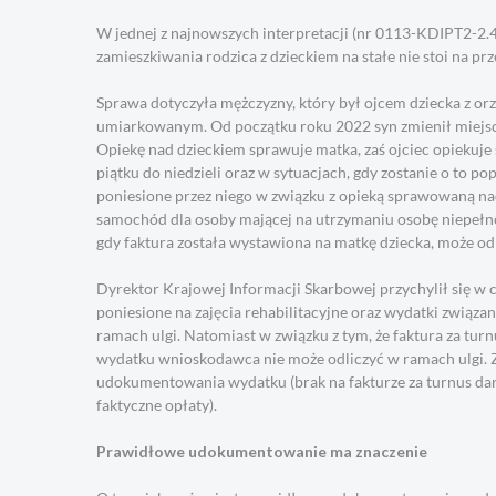
W jednej z najnowszych interpretacji (nr 0113-KDIPT2-2.
zamieszkiwania rodzica z dzieckiem na stałe nie stoi na prz
Sprawa dotyczyła mężczyzny, który był ojcem dziecka z or
umiarkowanym. Od początku roku 2022 syn zmienił miejsc
Opiekę nad dzieckiem sprawuje matka, zaś ojciec opiekuje 
piątku do niedzieli oraz w sytuacjach, gdy zostanie o to 
poniesione przez niego w związku z opieką sprawowaną nad 
samochód dla osoby mającej na utrzymaniu osobę niepełno
gdy faktura została wystawiona na matkę dziecka, może odl
Dyrektor Krajowej Informacji Skarbowej przychylił się w 
poniesione na zajęcia rehabilitacyjne oraz wydatki zwi
ramach ulgi. Natomiast w związku z tym, że faktura za turn
wydatku wnioskodawca nie może odliczyć w ramach ulgi. 
udokumentowania wydatku (brak na fakturze za turnus dan
faktyczne opłaty).
Prawidłowe udokumentowanie ma znaczenie