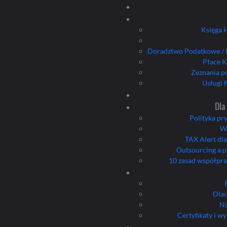
Księga 
Doradztwo Podatkowe / 
Płace 
Zeznania 
Usługi 
Dla
Polityka pr
Wa
TAX Alert dla
Outsourcing a 
10 zasad współpra
Dla
Na
Certyfikaty i w