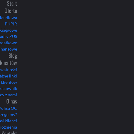
Start
Oferta
Handlowa
PKPiR
Księgowe
Kadry ZUS
podatkowe
finansowe
Blog
 klientów
ywatności
żne linki
 klientów
pracownik
cy z nami
O nas
Polisa OC
czego my?
si klienci
yróżnienia
Kontakt