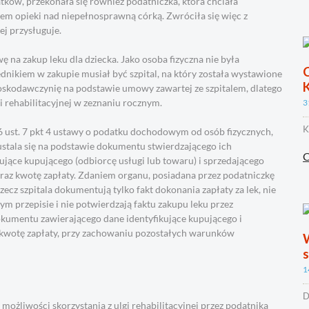
ów, przekonała się również podatniczka, która chciała
iem opieki nad niepełnosprawną córką. Zwróciła się więc z
ej przysługuje.
a zakup leku dla dziecka. Jako osoba fizyczna nie była
C
nikiem w zakupie musiał być szpital, na który została wystawione
ioskodawczynię na podstawie umowy zawartej ze szpitalem, dlatego
i rehabilitacyjnej w zeznaniu rocznym.
3
K
 26 ust. 7 pkt 4 ustawy o podatku dochodowym od osób fizycznych,
stala się na podstawie dokumentu stwierdzającego ich
C
kujące kupującego (odbiorcę usługi lub towaru) i sprzedającego
oraz kwotę zapłaty. Zdaniem organu, posiadana przez podatniczkę
cz szpitala dokumentują tylko fakt dokonania zapłaty za lek, nie
 przepisie i nie potwierdzają faktu zakupu leku przez
kumentu zawierającego dane identyfikujące kupującego i
z kwotę zapłaty, przy zachowaniu pozostałych warunków
1
D
możliwości skorzystania z ulgi rehabilitacyjnej przez podatnika