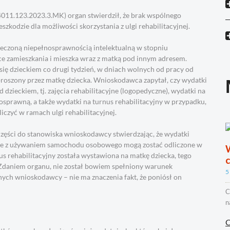
4011.123.2023.3.MK) organ stwierdził, że brak wspólnego
eszkodzie dla możliwości skorzystania z ulgi rehabilitacyjnej.
zeczoną niepełnosprawnością intelektualną w stopniu
e zamieszkania i mieszka wraz z matką pod innym adresem.
się dzieckiem co drugi tydzień, w dniach wolnych od pracy od
poproszony przez matkę dziecka. Wnioskodawca zapytał, czy wydatki
dzieckiem, tj. zajęcia rehabilitacyjne (logopedyczne), wydatki na
sprawną, a także wydatki na turnus rehabilitacyjny w przypadku,
iczyć w ramach ulgi rehabilitacyjnej.
części do stanowiska wnioskodawcy stwierdzając, że wydatki
ązane z używaniem samochodu osobowego mogą zostać odliczone w
us rehabilitacyjny została wystawiona na matkę dziecka, tego
Zdaniem organu, nie został bowiem spełniony warunek
5
ych wnioskodawcy – nie ma znaczenia fakt, że poniósł on
C
n
C