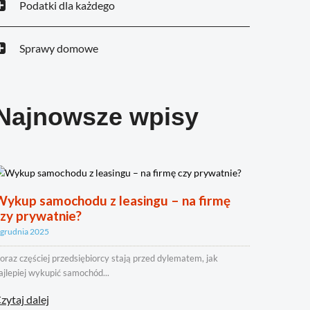
Podatki dla każdego
Sprawy domowe
Najnowsze wpisy
Wykup samochodu z leasingu – na firmę
czy prywatnie?
 grudnia 2025
oraz częściej przedsiębiorcy stają przed dylematem, jak
ajlepiej wykupić samochód...
zytaj dalej