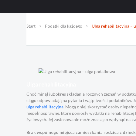
Start
Podatki dla każdego
Ulga rehabilitacyjna –
Ulga rehabilitacyjna
Choć minął już okres składania rocznych zeznań w podat
ciągu odpowiadają na pytania i wątpliwości podatników. J
ulga rehabilitacyjna
. Mogą z niej skorzystać osoby niepe
niepełnosprawne, które poniosły wydatki na rehabilitacj
życiowych. Jej zastosowanie może znacząco wpłynąć na kw
Brak wspólnego miejsca zamieszkania rodzica z dziecki